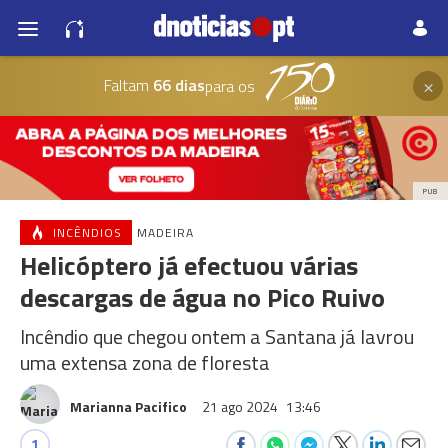
×
Faltam
66 dias
para os
PUB
INCÊNDIOS
MADEIRA
Helicóptero já efectuou várias
descargas de água no Pico Ruivo
Incêndio que chegou ontem a Santana já lavrou
uma extensa zona de floresta
Marianna Pacifico
21 ago 2024
13:46
1