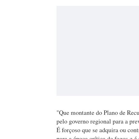
"Que montante do Plano de Recup
pelo governo regional para a pre
É forçoso que se adquira ou con
para a época crítica de fogos e é