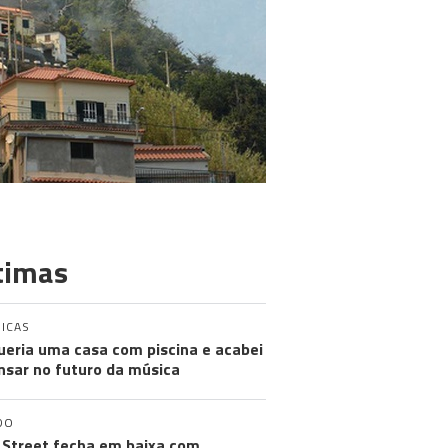
timas
ICAS
ueria uma casa com piscina e acabei
nsar no futuro da música
DO
 Street fecha em baixa com