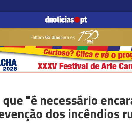
Faltam
65 dias
para os
 que "é necessário enca
evenção dos incêndios ru