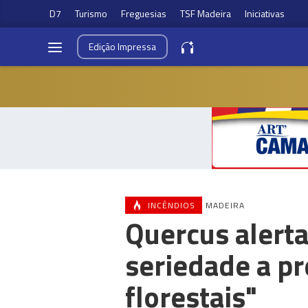
D7
Turismo
Freguesias
TSF Madeira
Iniciativas
Edição
Impressa
INCÊNDIOS
MADEIRA
Quercus alerta
seriedade a pr
florestais"