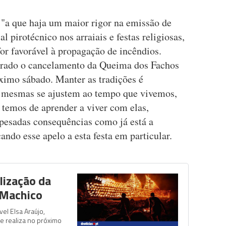
 "a que haja um maior rigor na emissão de
l pirotécnico nos arraiais e festas religiosas,
or favorável à propagação de incêndios.
rado o cancelamento da Queima dos Fachos
ximo sábado. Manter as tradições é
s mesmas se ajustem ao tempo que vivemos,
E temos de aprender a viver com elas,
pesadas consequências como já está a
çando esse apelo a esta festa em particular.
lização da
 Machico
el Elsa Araújo,
e realiza no próximo