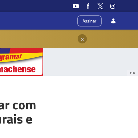
Assinar
×
PUB
rar com
rais e