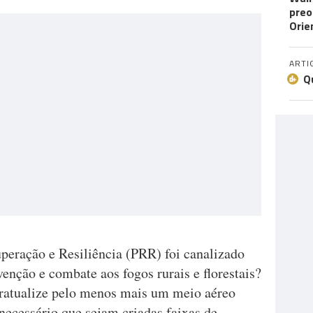
preo
Orie
ARTI
Q
eração e Resiliência (PRR) foi canalizado
venção e combate aos fogos rurais e florestais?
tratualize pelo menos mais um meio aéreo
 necessário que sejam criadas faixas de