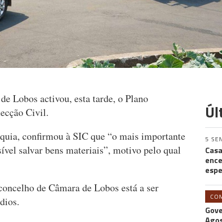
 Lobos activou, esta tarde, o Plano
Úl
ecção Civil.
rquia, confirmou à SIC que “o mais importante
5 SE
sível salvar bens materiais”, motivo pelo qual
Casa
ence
espe
concelho de Câmara de Lobos está a ser
CO
dios.
Gove
Agos