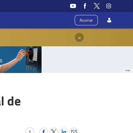
Assinar
×
PUB
l de
1