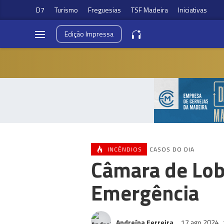
D7
Turismo
Freguesias
TSF Madeira
Iniciativas
Edição
Impressa
INCÊNDIOS
CASOS DO DIA
Câmara de Lob
Emergência
Andreína Ferreira
17 ago 2024