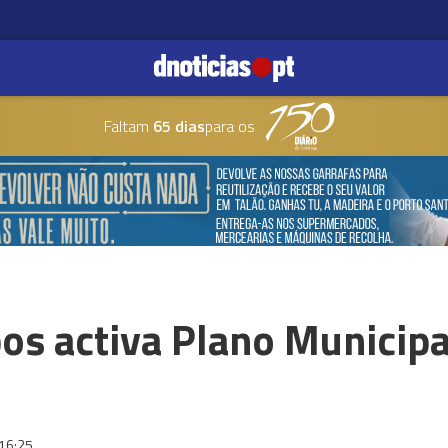
Faltam
65 dias
para os
os activa Plano Municipa
16:25