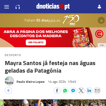
×
Faltam
65 dias
para os
PUB
DESPORTO
Mayra Santos já festeja nas águas
geladas da Patagónia
Paulo Vieira Lopes
14 ago 2024
10:45
0