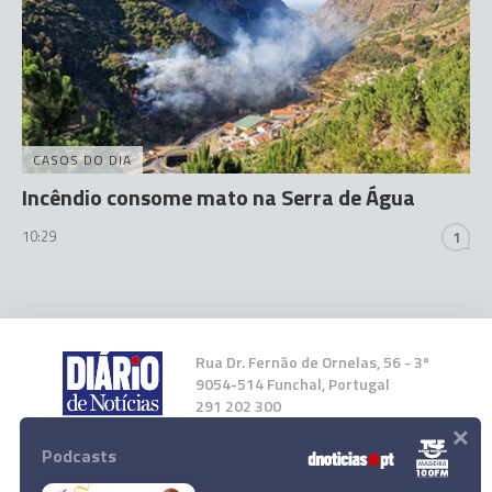
CASOS DO DIA
Incêndio consome mato na Serra de Água
10:29
1
Rua Dr. Fernão de Ornelas, 56 - 3º
9054-514 Funchal, Portugal
291 202 300
×
Podcasts
Instale a nossa App