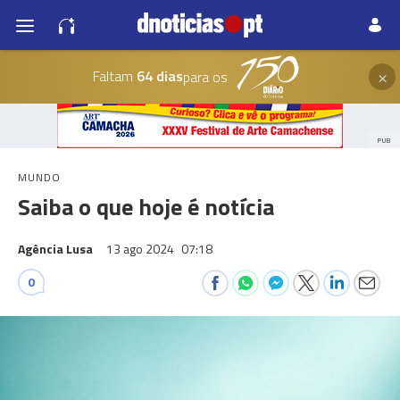
×
Faltam
64 dias
para os
PUB
MUNDO
Saiba o que hoje é notícia
Agência Lusa
13 ago 2024
07:18
0