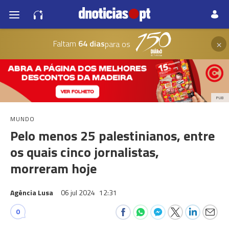
×
Faltam
64 dias
para os
PUB
MUNDO
Pelo menos 25 palestinianos, entre
os quais cinco jornalistas,
morreram hoje
Agência Lusa
06 jul 2024
12:31
0