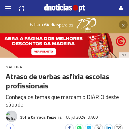
×
Faltam
64 dias
para os
PUB
MADEIRA
Atraso de verbas asfixia escolas
profissionais
Conheça os temas que marcam o DIÁRIO deste
sábado
Sofia Carraca Teixeira
06 jul 2024
07:00
3