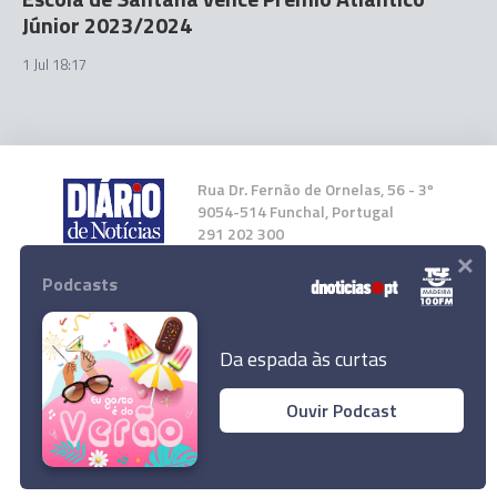
Júnior 2023/2024
1 Jul 18:17
Rua Dr. Fernão de Ornelas, 56 - 3º
9054-514 Funchal, Portugal
291 202 300
×
Podcasts
Instale a nossa App
Da espada às curtas
Ouvir Podcast
© 2024 Empresa Diário de Notícias, Lda.
Todos os direitos reservados.