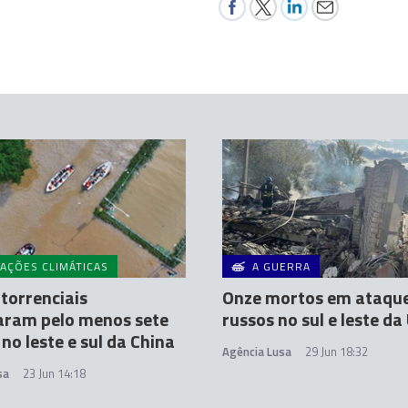
AÇÕES CLIMÁTICAS
A GUERRA
torrenciais
Onze mortos em ataqu
aram pelo menos sete
russos no sul e leste da
no leste e sul da China
Agência Lusa
29 Jun 18:32
sa
23 Jun 14:18