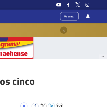
Assinar
×
PUB
os cinco
0