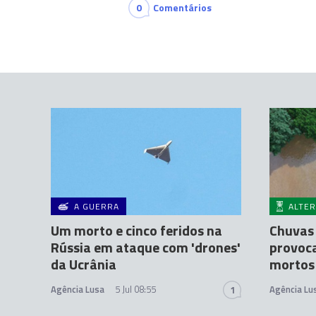
0
Comentários
A GUERRA
ALTER
Um morto e cinco feridos na
Chuvas 
Rússia em ataque com 'drones'
provoc
da Ucrânia
mortos 
Agência Lusa
5 Jul 08:55
Agência Lu
1