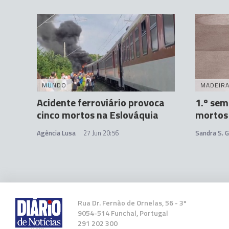
MUNDO
MADEIR
Acidente ferroviário provoca
1.º se
cinco mortos na Eslováquia
mortos
Agência Lusa
27 Jun 20:56
Sandra S. 
Rua Dr. Fernão de Ornelas, 56 - 3º
9054-514 Funchal, Portugal
291 202 300