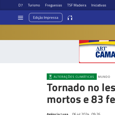
D7
Turismo
Freguesias
TSF Madeira
Iniciativas
Edição
Impressa
ALTERAÇÕES CLIMÁTICAS
MUNDO
Tornado no les
mortos e 83 fe
Agência Lusa
06 jul 2024
09:26