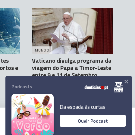
MUNDO
ntes
Vaticano divulga programa da
ortos e
viagem do Papa a Timor-Leste
entre 9 e 11 de Setembro
×
Agência Lusa
01:26
Podcasts
Da espada às curtas
Ouvir Podcast
© 2024 Empresa Diário de Notícias, Lda.
Todos os direitos reservados.