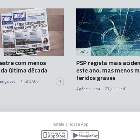
A
PAÍS
mestre com menos
PSP regista mais acide
 da última década
este ano, mas menos m
feridos graves
Gonçalves
1 Jul 07:00
1
Agência Lusa
23 Jun 11:10
Instale a nossa App