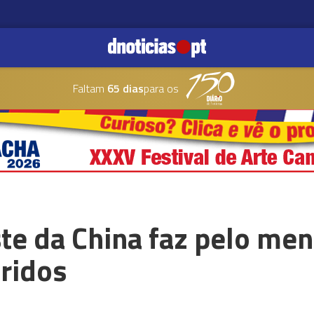
Faltam
65 dias
para os
te da China faz pelo men
ridos