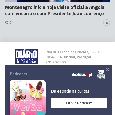
Montenegro inicia hoje visita oficial a Angola
com encontro com Presidente João Lourenço
07:54
6
Rua Dr. Fernão de Ornelas, 56 - 3º
9054-514 Funchal, Portugal
291 202 300
×
Podcasts
Instale a nossa App
Da espada às curtas
Ouvir Podcast
Montenegro anuncia cimeira com as regiões
© 2024 Empresa Diário de Notícias, Lda.
autónomas
Todos os direitos reservados.