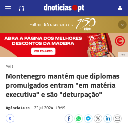
×
Faltam
64 dias
para os
PUB
PAÍS
Montenegro mantém que diplomas
promulgados entram "em matéria
executiva" e são "deturpação"
Agência Lusa
23 jul 2024
19:59
0