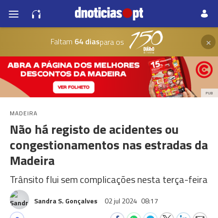
×
Faltam
64 dias
para os
PUB
MADEIRA
Não há registo de acidentes ou
congestionamentos nas estradas da
Madeira
Trânsito flui sem complicações nesta terça-feira
Sandra S. Gonçalves
02 jul 2024
08:17