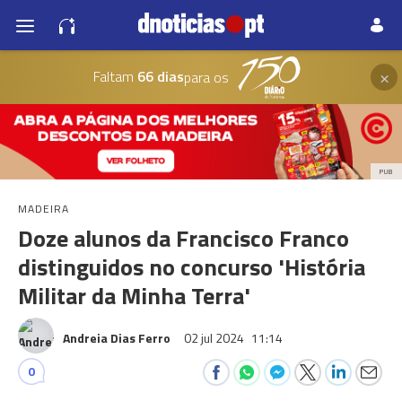
×
Faltam
66 dias
para os
PUB
MADEIRA
Doze alunos da Francisco Franco
distinguidos no concurso 'História
Militar da Minha Terra'
Andreia Dias Ferro
02 jul 2024
11:14
0