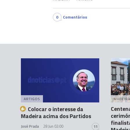
0
Comentários
ARTIGOS
MADEIR
Centena
Colocar o interesse da
cerimón
Madeira acima dos Partidos
finalis
José Prada
28 Jun 02:00
11
Madeir