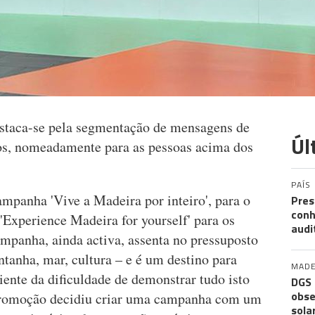
staca-se pela segmentação de mensagens de
Úl
os, nomeadamente para as pessoas acima dos
PAÍS
mpanha 'Vive a Madeira por inteiro', para o
Pres
conh
'Experience Madeira for yourself' para os
audi
ampanha, ainda activa, assenta no pressuposto
tanha, mar, cultura – e é um destino para
MADE
iente da dificuldade de demonstrar tudo isto
DGS 
obse
Promoção decidiu criar uma campanha com um
sola