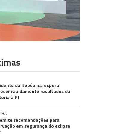
timas
idente da República espera
ecer rapidamente resultados da
toria à PJ
IRA
emite recomendações para
rvação em segurança do eclipse
r