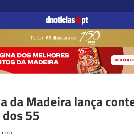
Faltam
66 dias
para os
 da Madeira lança cont
 dos 55
10:00