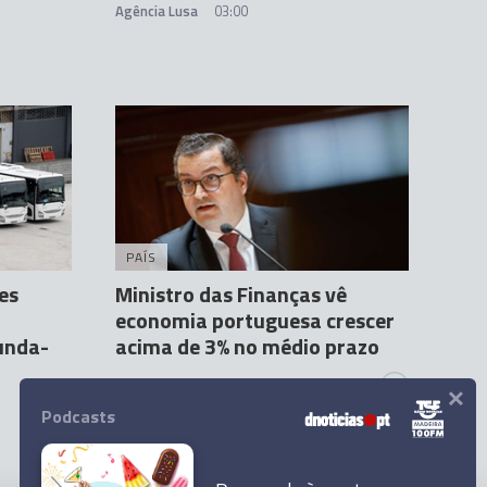
Agência Lusa
03:00
PAÍS
es
Ministro das Finanças vê
economia portuguesa crescer
gunda-
acima de 3% no médio prazo
×
Agência Lusa
28 Jun 10:35
1
1
Podcasts