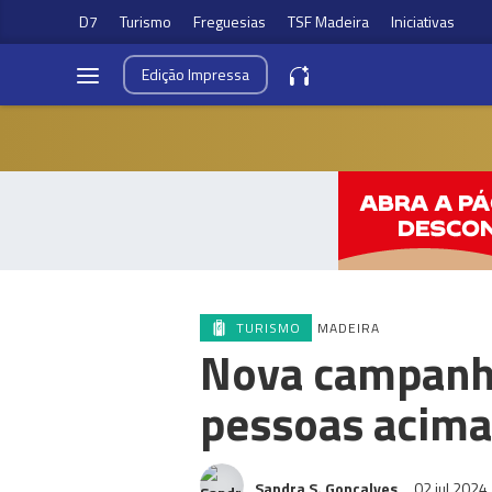
D7
Turismo
Freguesias
TSF Madeira
Iniciativas
Edição
Impressa
TURISMO
MADEIRA
Nova campanha
pessoas acima
Sandra S. Gonçalves
02 jul 2024