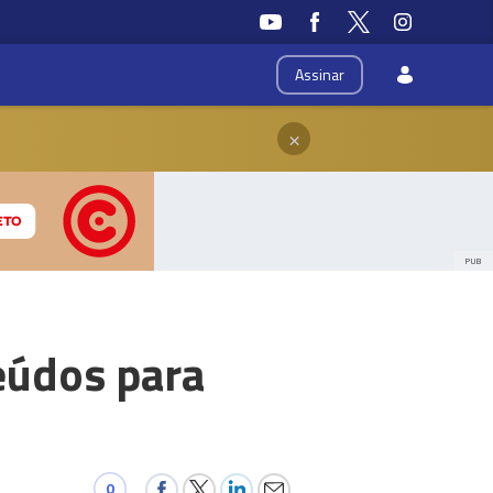
Assinar
×
PUB
eúdos para
0