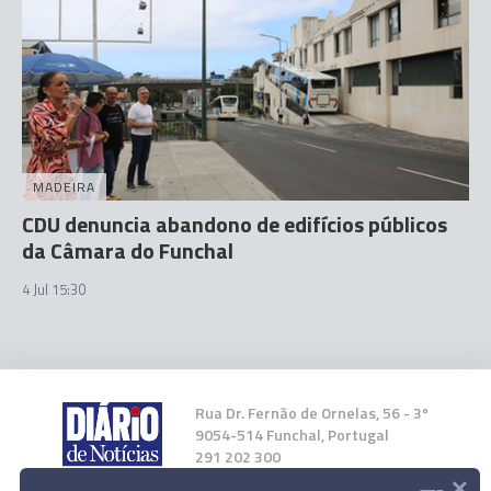
MADEIRA
CDU denuncia abandono de edifícios públicos
da Câmara do Funchal
4 Jul 15:30
Rua Dr. Fernão de Ornelas, 56 - 3º
9054-514 Funchal, Portugal
291 202 300
×