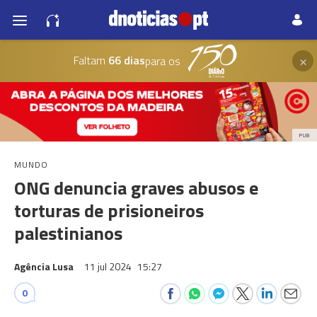
×
Faltam
66 dias
para os
PUB
MUNDO
ONG denuncia graves abusos e
torturas de prisioneiros
palestinianos
Agência Lusa
11 jul 2024
15:27
0