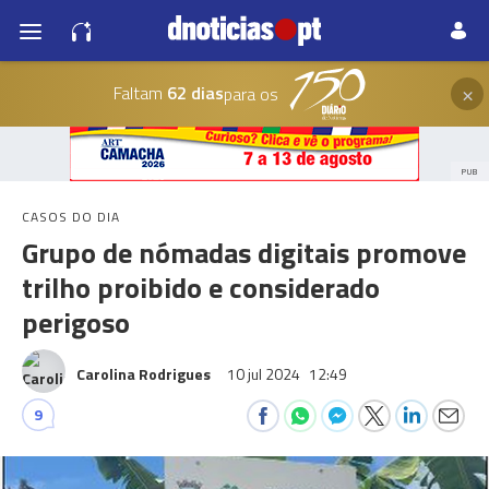
×
Faltam
62 dias
para os
PUB
CASOS DO DIA
Grupo de nómadas digitais promove
trilho proibido e considerado
perigoso
Carolina Rodrigues
10 jul 2024
12:49
9