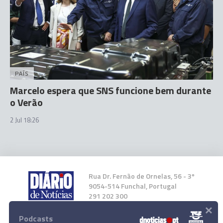
PAÍS
Marcelo espera que SNS funcione bem durante
o Verão
2 Jul 18:26
Rua Dr. Fernão de Ornelas, 56 - 3º
9054-514 Funchal, Portugal
291 202 300
×
Podcasts
Instale a nossa App