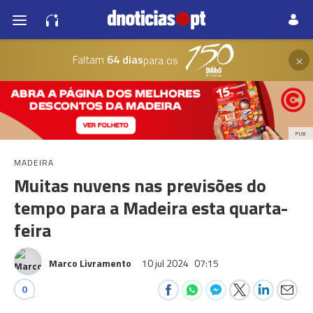
×
Faltam
64 dias
para os
PUB
MADEIRA
Muitas nuvens nas previsões do
tempo para a Madeira esta quarta-
feira
Marco Livramento
10 jul 2024
07:15
0