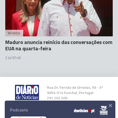
MUNDO
Maduro anuncia reinício das conversações com
EUA na quarta-feira
2 Jul 07:40
Rua Dr. Fernão de Ornelas, 56 - 3º
9054-514 Funchal, Portugal
291 202 300
×
Podcasts
Instale a nossa App