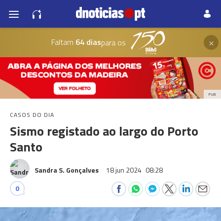
×
Faltam
64 dias
para os
PUB
CASOS DO DIA
Sismo registado ao largo do Porto
Santo
Sandra S. Gonçalves
18 jun 2024
08:28
0