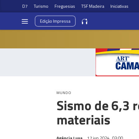
D7
Turismo
Freguesias
TSF Madeira
Iniciativas
Edição
Impressa
MUNDO
Sismo de 6,3 
materiais
Agência Lusa
17 jun 2024
03:00