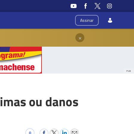
Assinar
×
PUB
timas ou danos
0