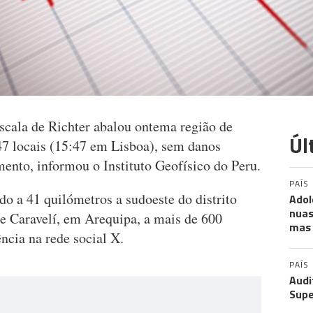
cala de Richter abalou ontema região de
Úl
:47 locais (15:47 em Lisboa), sem danos
ento, informou o Instituto Geofísico do Peru.
PAÍS
ado a 41 quilómetros a sudoeste do distrito
Adol
nuas
de Caravelí, em Arequipa, a mais de 600
mas 
ncia na rede social X.
PAÍS
Audi
Supe