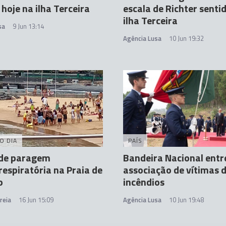
 hoje na ilha Terceira
escala de Richter senti
ilha Terceira
sa
9 Jun 13:14
Agência Lusa
10 Jun 19:32
O DIA
PAÍS
 de paragem
Bandeira Nacional entr
respiratória na Praia de
associação de vítimas 
o
incêndios
reia
16 Jun 15:09
Agência Lusa
10 Jun 19:48