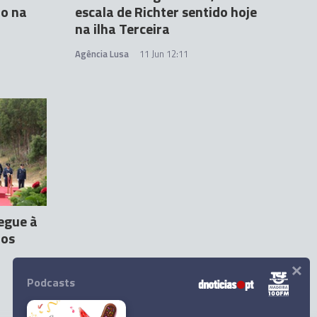
do na
escala de Richter sentido hoje
na ilha Terceira
Agência Lusa
11 Jun 12:11
egue à
dos
×
Podcasts