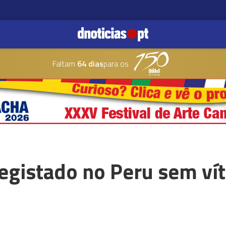
Faltam
64 dias
para os
registado no Peru sem ví