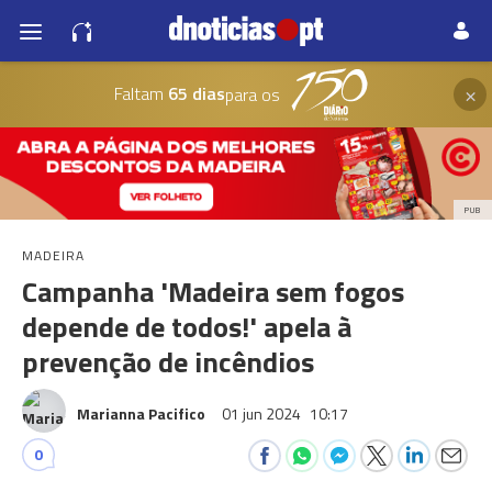
×
Faltam
65 dias
para os
PUB
MADEIRA
Campanha 'Madeira sem fogos
depende de todos!' apela à
prevenção de incêndios
Marianna Pacifico
01 jun 2024
10:17
0