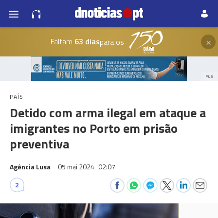
×
Faltam
63 dias
para os
PUB
PAÍS
Detido com arma ilegal em ataque a
imigrantes no Porto em prisão
preventiva
Agência Lusa
05 mai 2024
02:07
2