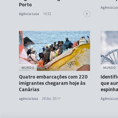
Porto
Agência Lu
Agência Lusa
15:32
7
MUNDO
MUNDO
Quatro embarcações com 220
Identif
imigrantes chegaram hoje às
que aum
Canárias
espinha
agência lusa
28 Abr 20:17
Agência Lu