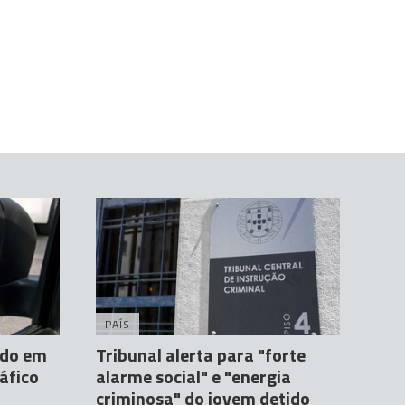
PAÍS
ido em
Tribunal alerta para "forte
áfico
alarme social" e "energia
criminosa" do jovem detido