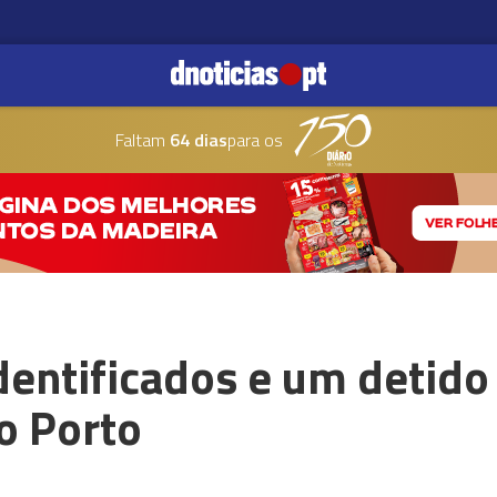
Faltam
64 dias
para os
dentificados e um detido
o Porto