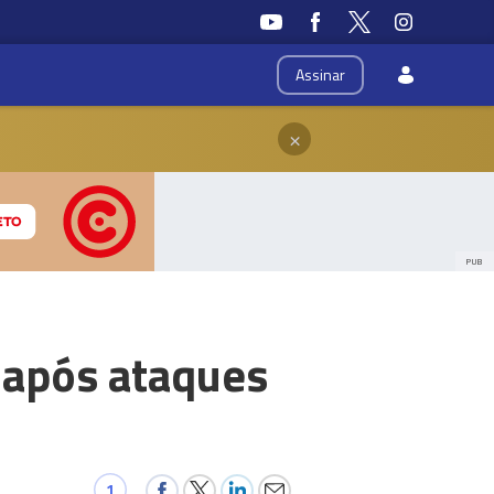
Assinar
×
PUB
 após ataques
1