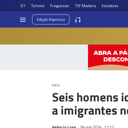
D7
Turismo
Freguesias
TSF Madeira
Iniciativas
Edição
Impressa
PAÍS
Seis homens i
a imigrantes n
Agência Lusa
04 mai 2024
17:17