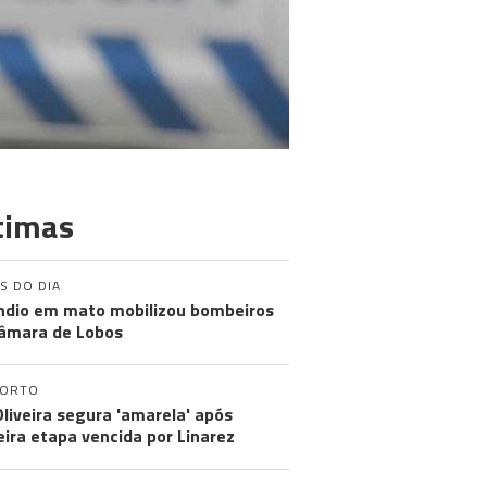
timas
S DO DIA
ndio em mato mobilizou bombeiros
âmara de Lobos
PORTO
Oliveira segura 'amarela' após
eira etapa vencida por Linarez