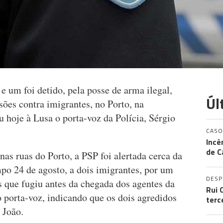
e um foi detido, pela posse de arma ilegal,
Úl
sões contra imigrantes, no Porto, na
u hoje à Lusa o porta-voz da Polícia, Sérgio
CASO
Incê
de C
s ruas do Porto, a PSP foi alertada cerca da
o 24 de agosto, a dois imigrantes, por um
DES
 que fugiu antes da chegada dos agentes da
Rui 
 porta-voz, indicando que os dois agredidos
terc
 João.