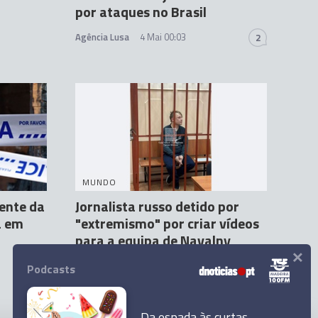
por ataques no Brasil
Agência Lusa
4 Mai 00:03
2
MUNDO
ente da
Jornalista russo detido por
a em
"extremismo" por criar vídeos
para a equipa de Navalny
×
Agência Lusa
27 Abr 19:05
1
Podcasts
Da espada às curtas