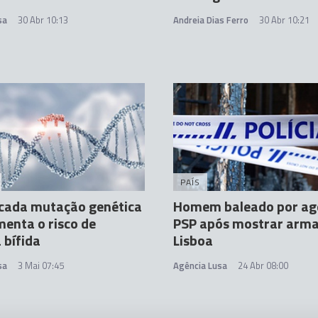
sa
30 Abr 10:13
Andreia Dias Ferro
30 Abr 10:21
PAÍS
icada mutação genética
Homem baleado por ag
enta o risco de
PSP após mostrar arm
 bífida
Lisboa
sa
3 Mai 07:45
Agência Lusa
24 Abr 08:00