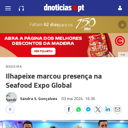
×
Faltam
62 dias
para os
PUB
MADEIRA
Ilhapeixe marcou presença na
Seafood Expo Global
Sandra S. Gonçalves
03 mai 2024
16:36
0