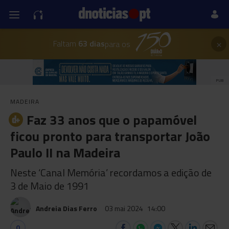
×
Faltam
63 dias
para os
PUB
MADEIRA
Faz 33 anos que o papamóvel
ficou pronto para transportar João
Paulo II na Madeira
Neste ‘Canal Memória’ recordamos a edição de
3 de Maio de 1991
Andreia Dias Ferro
03 mai 2024
14:00
0