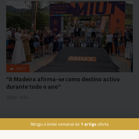
MIUT
“A Madeira afirma-se como destino activo
durante todo o ano”
28 Abr 15:34
Atingiu o limite semanal de
1 artigo
oferta
Rua Dr. Fernão de Ornelas, 56 - 3º
9054-514 Funchal, Portugal