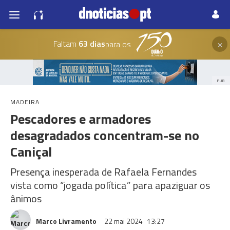
×
Faltam
63 dias
para os
PUB
MADEIRA
Pescadores e armadores
desagradados concentram-se no
Caniçal
Presença inesperada de Rafaela Fernandes
vista como “jogada política” para apaziguar os
ânimos
Marco Livramento
22 mai 2024
13:27