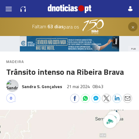
×
Faltam
63 dias
para os
PUB
MADEIRA
Trânsito intenso na Ribeira Brava
Sandra S. Gonçalves
21 mai 2024
08:43
0