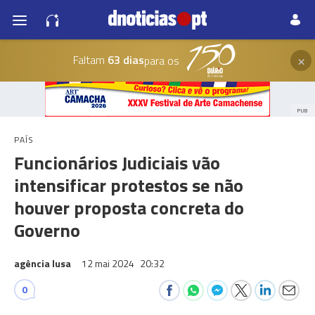
×
Faltam
63 dias
para os
PUB
PAÍS
Funcionários Judiciais vão
intensificar protestos se não
houver proposta concreta do
Governo
agência lusa
12 mai 2024
20:32
0