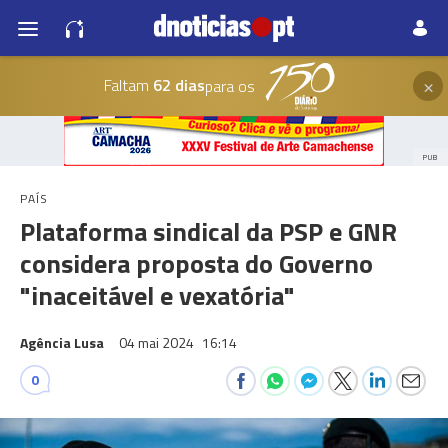
×
Faltam
62 dias
para os
PUB
PAÍS
Plataforma sindical da PSP e GNR
considera proposta do Governo
"inaceitável e vexatória"
Agência Lusa
04 mai 2024
16:14
0