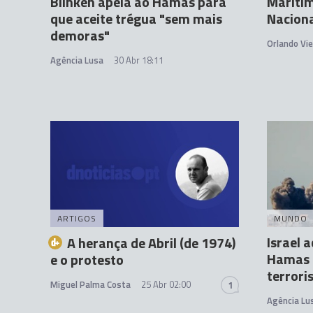
Blinken apela ao Hamas para
Marítim
que aceite trégua "sem mais
Nacion
demoras"
Orlando Vie
Agência Lusa
30 Abr 18:11
ARTIGOS
MUNDO
Israel 
A herança de Abril (de 1974)
Hamas p
e o protesto
terror
Miguel Palma Costa
25 Abr 02:00
1
Agência Lu