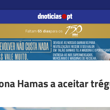
Faltam
65 dias
para os
ona Hamas a aceitar tré