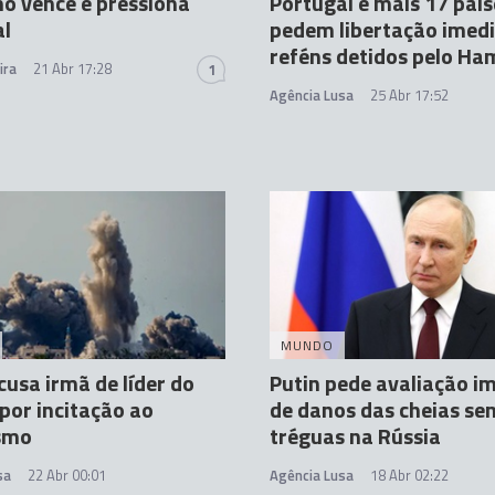
o vence e pressiona
Portugal e mais 17 país
al
pedem libertação imed
reféns detidos pelo Ha
ira
21 Abr 17:28
1
Agência Lusa
25 Abr 17:52
MUNDO
acusa irmã de líder do
Putin pede avaliação i
or incitação ao
de danos das cheias se
ismo
tréguas na Rússia
sa
22 Abr 00:01
Agência Lusa
18 Abr 02:22