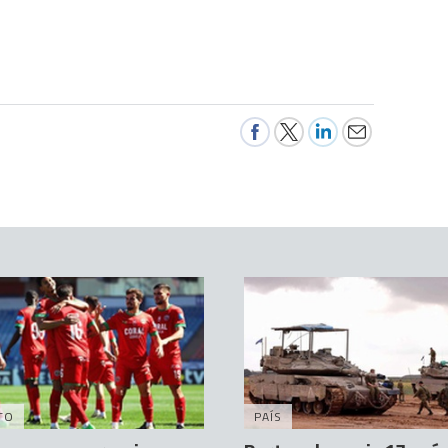
TO
PAÍS