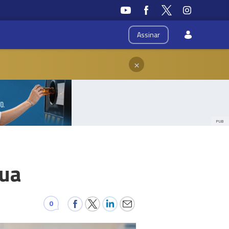
Assinar
×
PUB
gua
0