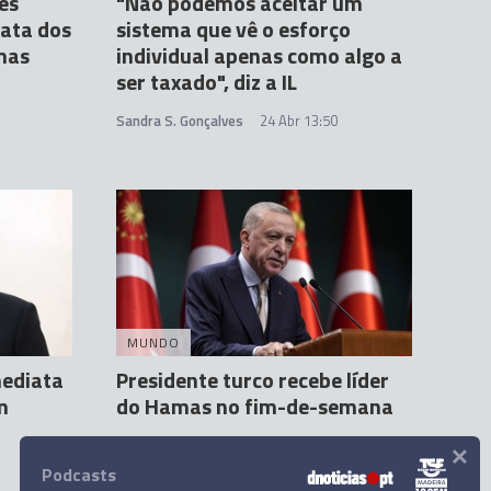
es
"Não podemos aceitar um
iata dos
sistema que vê o esforço
mas
individual apenas como algo a
ser taxado", diz a IL
Sandra S. Gonçalves
24 Abr 13:50
MUNDO
mediata
Presidente turco recebe líder
m
do Hamas no fim-de-semana
×
Agência Lusa
17 Abr 14:32
Podcasts