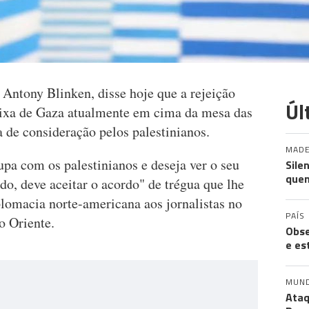
 Antony Blinken, disse hoje que a rejeição
Úl
ixa de Gaza atualmente em cima da mesa das
a de consideração pelos palestinianos.
MADE
pa com os palestinianos e deseja ver o seu
Sile
quem
o, deve aceitar o acordo" de trégua que lhe
iplomacia norte-americana aos jornalistas no
PAÍS
 Oriente.
Obse
e es
MUN
Ataq