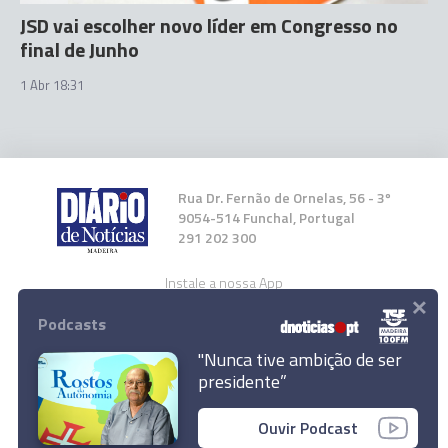
JSD vai escolher novo líder em Congresso no
final de Junho
1 Abr 18:31
Rua Dr. Fernão de Ornelas, 56 - 3º
9054-514 Funchal, Portugal
291 202 300
Instale a nossa App
×
Podcasts
"Nunca tive ambição de ser
presidente”
© 2024 Empresa Diário de Notícias, Lda.
Ouvir Podcast
Todos os direitos reservados.