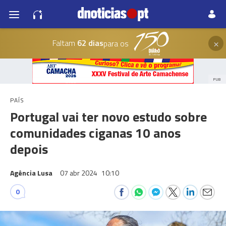
×
Faltam
62 dias
para os
PUB
PAÍS
Portugal vai ter novo estudo sobre
comunidades ciganas 10 anos
depois
Agência Lusa
07 abr 2024
10:10
0