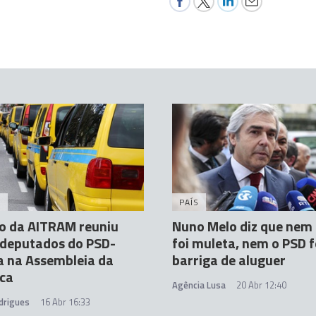
A
PAÍS
o da AITRAM reuniu
Nuno Melo diz que nem
 deputados do PSD-
foi muleta, nem o PSD f
a na Assembleia da
barriga de aluguer
ica
Agência Lusa
20 Abr 12:40
drigues
16 Abr 16:33