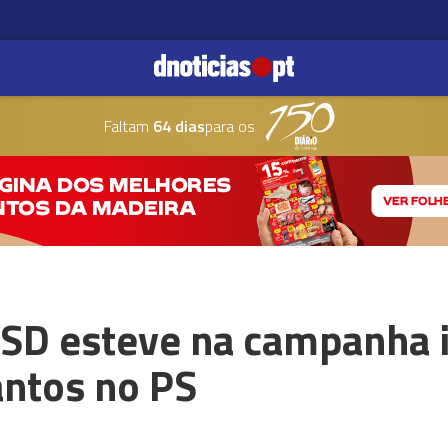
Faltam
64 dias
para os
SD esteve na campanha i
ntos no PS