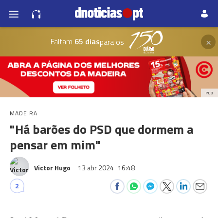
×
Faltam
65 dias
para os
PUB
MADEIRA
"Há barões do PSD que dormem a
pensar em mim"
Victor Hugo
13 abr 2024
16:48
2