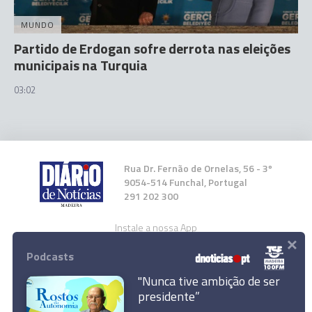
MUNDO
Partido de Erdogan sofre derrota nas eleições
municipais na Turquia
03:02
Rua Dr. Fernão de Ornelas, 56 - 3º
9054-514 Funchal, Portugal
291 202 300
Instale a nossa App
×
Podcasts
"Nunca tive ambição de ser
presidente”