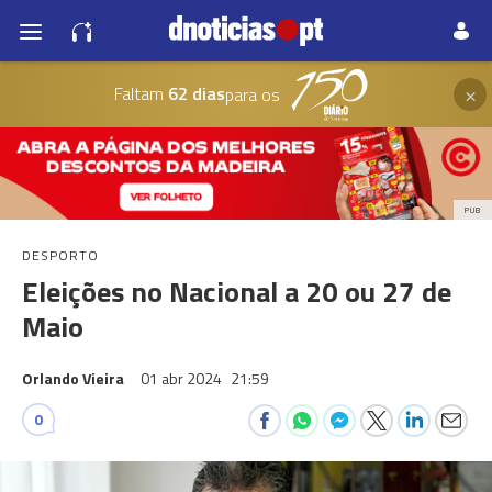
×
Faltam
62 dias
para os
PUB
DESPORTO
Eleições no Nacional a 20 ou 27 de
Maio
Orlando Vieira
01 abr 2024
21:59
0