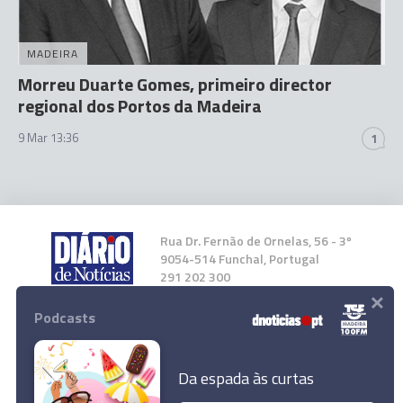
MADEIRA
Morreu Duarte Gomes, primeiro director
regional dos Portos da Madeira
9 Mar 13:36
1
Rua Dr. Fernão de Ornelas, 56 - 3º
9054-514 Funchal, Portugal
291 202 300
×
Podcasts
Instale a nossa App
Da espada às curtas