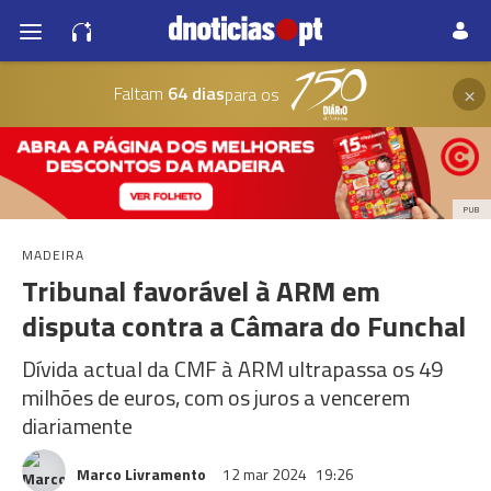
×
Faltam
64 dias
para os
PUB
MADEIRA
Tribunal favorável à ARM em
disputa contra a Câmara do Funchal
Dívida actual da CMF à ARM ultrapassa os 49
milhões de euros, com os juros a vencerem
diariamente
Marco Livramento
12 mar 2024
19:26