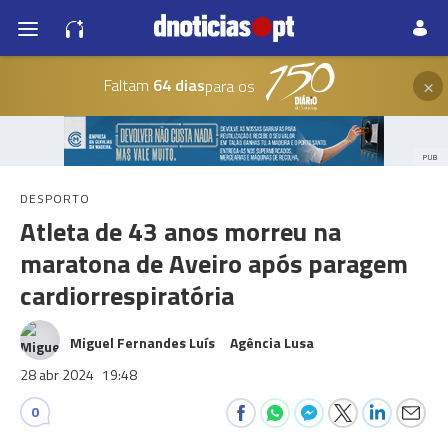
×
Faltam
64 dias
para os
PUB
DESPORTO
Atleta de 43 anos morreu na
maratona de Aveiro após paragem
cardiorrespiratória
Miguel Fernandes Luís
Agência Lusa
28 abr 2024
19:48
0