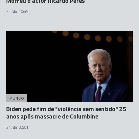
Morreu o actor Ricardo Peres
22 Abr 10:49
MUNDO
Biden pede fim de "violência sem sentido" 25
anos após massacre de Columbine
21 Abr 02:01