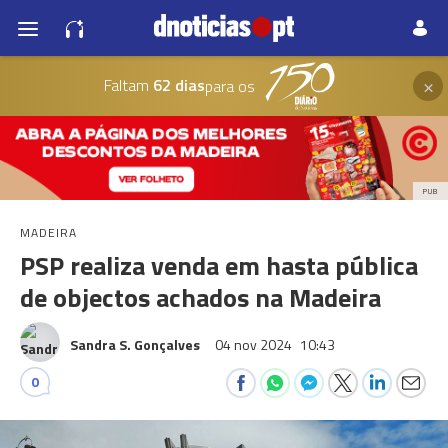
×
Faltam
62 dias
para os
PUB
MADEIRA
PSP realiza venda em hasta pública
de objectos achados na Madeira
Sandra S. Gonçalves
04 nov 2024
10:43
0