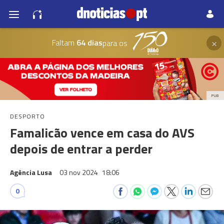
×
Faltam
64 dias
para os
PUB
DESPORTO
Famalicão vence em casa do AVS
depois de entrar a perder
Agência Lusa
03 nov 2024
18:06
0