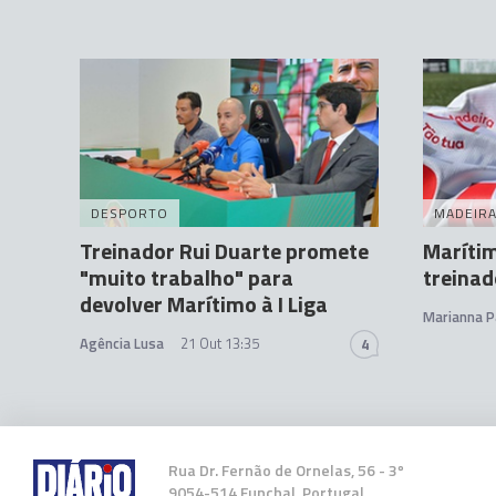
DESPORTO
MADEIR
Treinador Rui Duarte promete
Maríti
"muito trabalho" para
treinad
devolver Marítimo à I Liga
Marianna P
Agência Lusa
21 Out 13:35
4
Rua Dr. Fernão de Ornelas, 56 - 3º
9054-514 Funchal, Portugal