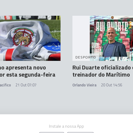
A
DESPORTO
mo apresenta novo
Rui Duarte oficializad
or esta segunda-feira
treinador do Marítimo
acifico
21 Out 07:07
Orlando Vieira
20 Out 14:56
Instale a nossa App