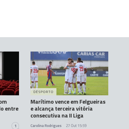
DESPORTO
com
Marítimo vence em Felgueiras
do entre
e alcança terceira vitória
consecutiva na II Liga
Carolina Rodrigues
27 Out 15:59
1