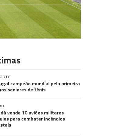
timas
PORTO
ugal campeão mundial pela primeira
nos seniores de ténis
DO
dá vende 10 aviões militares
ules para combater incêndios
estais