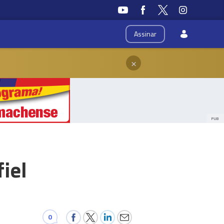
Assinar
×
PUB
iel
0