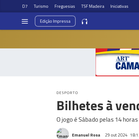
D7
Turismo
Freguesias
TSF Madeira
Iniciativas
Edição
Impressa
DESPORTO
Bilhetes à ven
O jogo é Sábado pelas 14 horas
Emanuel Rosa
29 out 2024
18:1