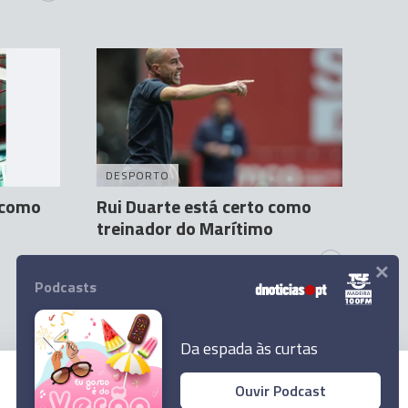
DESPORTO
o como
Rui Duarte está certo como
treinador do Marítimo
×
Orlando Vieira
18 Out 11:02
2
Podcasts
Da espada às curtas
Ouvir Podcast