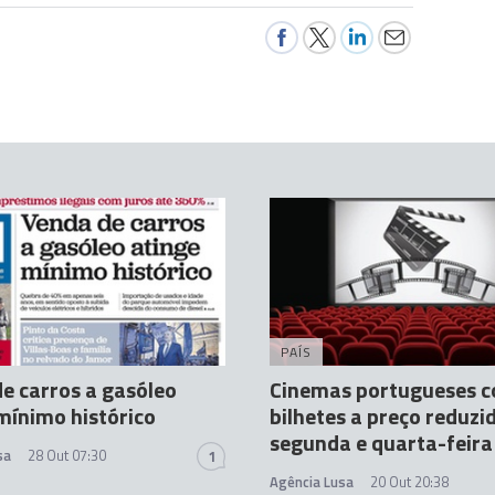
PAÍS
e carros a gasóleo
Cinemas portugueses 
mínimo histórico
bilhetes a preço reduzi
segunda e quarta-feira
sa
28 Out 07:30
1
Agência Lusa
20 Out 20:38