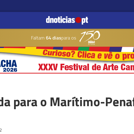
Faltam
64 dias
para os
da para o Marítimo-Penaf
2