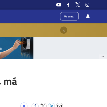
Assinar
×
PUB
, má
0