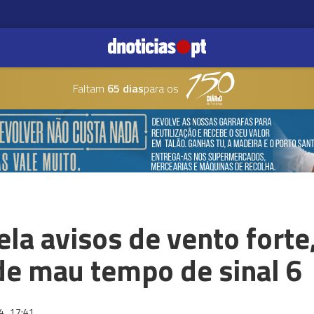
Faltam
65 dias
para os
ela avisos de vento forte
 de mau tempo de sinal 6
24
17:41