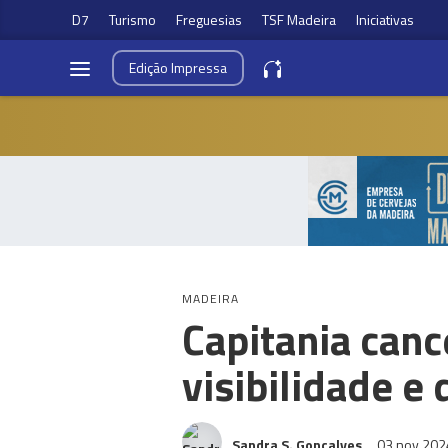
D7
Turismo
Freguesias
TSF Madeira
Iniciativas
Edição
Impressa
MADEIRA
Capitania canc
visibilidade e
Sandra S. Gonçalves
03 nov 20