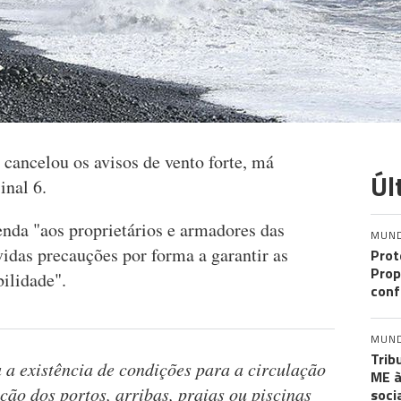
cancelou os avisos de vento forte, má
Úl
sinal 6.
nda "aos proprietários e armadores das
MUN
das precauções por forma a garantir as
Prot
Prop
bilidade".
conf
MUN
Trib
 a existência de condições para a circulação
ME à
ão dos portos, arribas, praias ou piscinas
soci