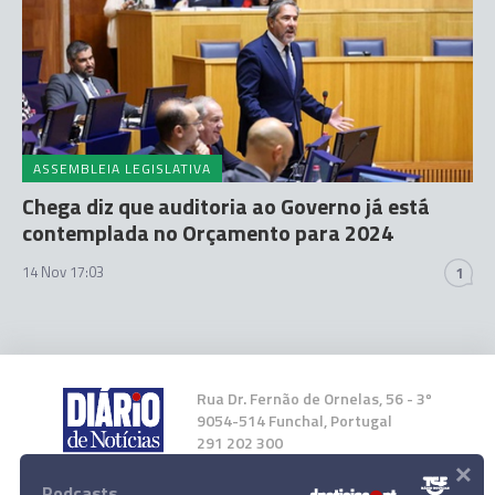
ASSEMBLEIA LEGISLATIVA
Chega diz que auditoria ao Governo já está
contemplada no Orçamento para 2024
14 Nov 17:03
1
Rua Dr. Fernão de Ornelas, 56 - 3º
9054-514 Funchal, Portugal
291 202 300
×
Podcasts
Instale a nossa App