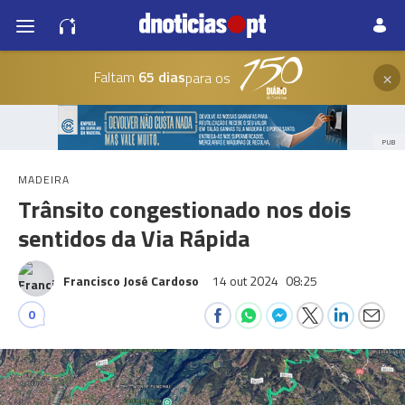
×
Faltam
65 dias
para os
PUB
MADEIRA
Trânsito congestionado nos dois
sentidos da Via Rápida
Francisco José Cardoso
14 out 2024
08:25
0