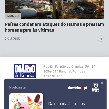
MUNDO
Países condenam ataques do Hamas e prestam
homenagem às vítimas
7 Out 08:52
1
Rua Dr. Fernão de Ornelas, 56 - 3º
9054-514 Funchal, Portugal
291 202 300
×
Podcasts
Instale a nossa App
Da espada às curtas