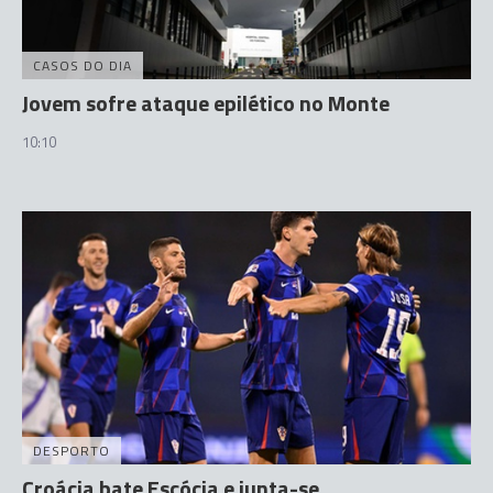
CASOS DO DIA
Jovem sofre ataque epilético no Monte
10:10
DESPORTO
Croácia bate Escócia e junta-se