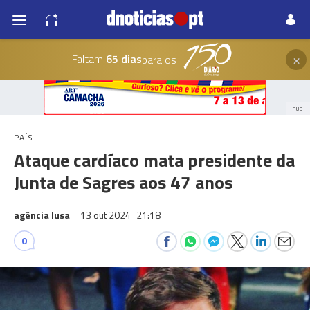
×
Faltam
65 dias
para os
PUB
PAÍS
Ataque cardíaco mata presidente da
Junta de Sagres aos 47 anos
agência lusa
13 out 2024
21:18
0