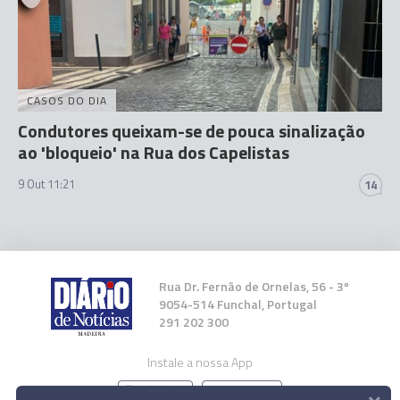
CASOS DO DIA
Condutores queixam-se de pouca sinalização
ao 'bloqueio' na Rua dos Capelistas
9 Out 11:21
14
Rua Dr. Fernão de Ornelas, 56 - 3º
9054-514 Funchal, Portugal
291 202 300
Instale a nossa App
×