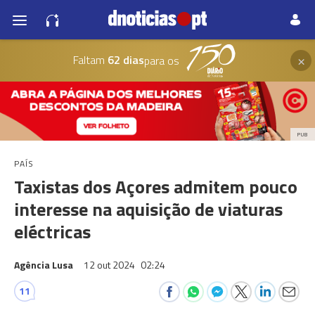
×
Faltam
62 dias
para os
PUB
PAÍS
Taxistas dos Açores admitem pouco
interesse na aquisição de viaturas
eléctricas
Agência Lusa
12 out 2024
02:24
11