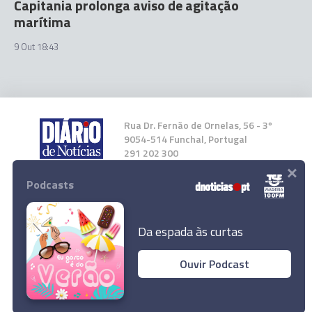
Capitania prolonga aviso de agitação
marítima
9 Out 18:43
Rua Dr. Fernão de Ornelas, 56 - 3º
9054-514 Funchal, Portugal
291 202 300
×
Podcasts
Instale a nossa App
Da espada às curtas
Ouvir Podcast
© 2024 Empresa Diário de Notícias, Lda.
Todos os direitos reservados.