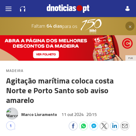
×
Faltam
64 dias
para os
PUB
MADEIRA
Agitação marítima coloca costa
Norte e Porto Santo sob aviso
amarelo
Marco Livramento
11 out 2024
20:15
1