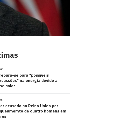
timas
DO
repara-se para "possíveis
rcussões" na energia devido a
pse solar
DO
er acusada no Reino Unido por
aqueamemto de quatro homens em
res