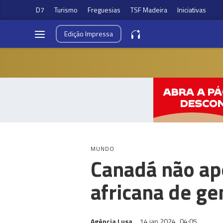
D7
Turismo
Freguesias
TSF Madeira
Iniciativas
Edição
Impressa
MUNDO
Canadá não apo
africana de gen
Agência Lusa
14 jan 2024
04:05