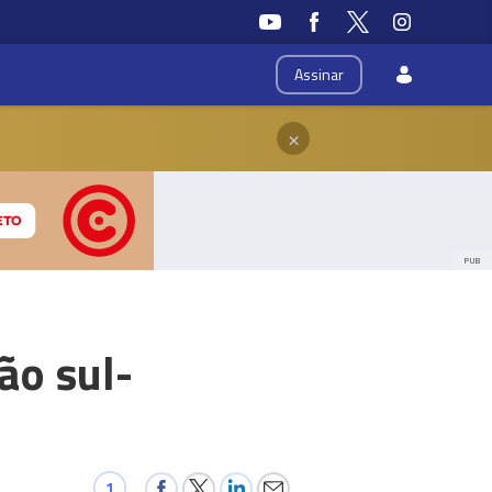
Assinar
×
PUB
ão sul-
1