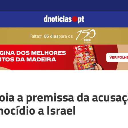
Faltam
66 dias
para os
ia a premissa da acusaç
ocídio a Israel