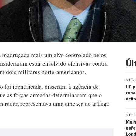
a madrugada mais um alvo controlado pelos
Úl
nsideraram estar envolvido ofensivas contra
m dois militares norte-americanos.
MUN
o foi identificada, disseram à agência de
UE p
repe
que as forças armadas determinaram que o
ecli
um radar, representava uma ameaça ao tráfego
MUN
Mulh
esf
Lond