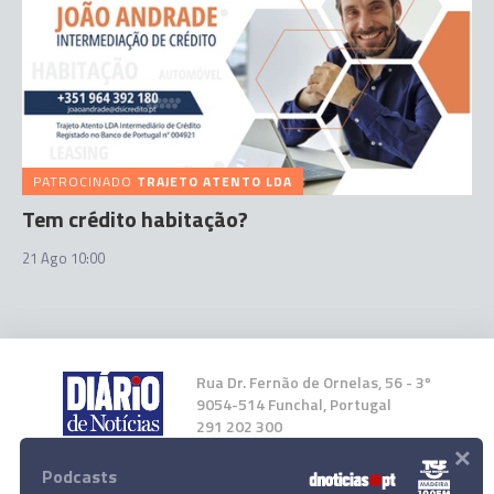
PATROCINADO
TRAJETO ATENTO LDA
Tem crédito habitação?
21 Ago 10:00
Rua Dr. Fernão de Ornelas, 56 - 3º
9054-514 Funchal, Portugal
291 202 300
×
Podcasts
Instale a nossa App