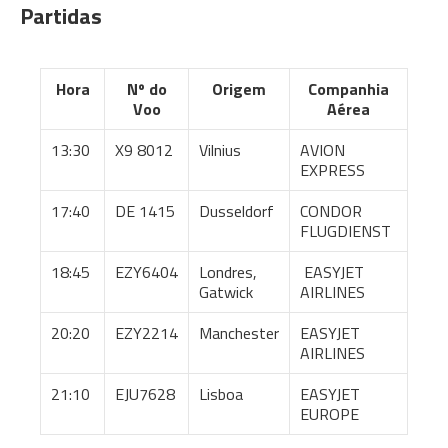
Partidas
Hora
Nº do
Origem
Companhia
Voo
Aérea
13:30
X9 8012
Vilnius
AVION
EXPRESS
17:40
DE 1415
Dusseldorf
CONDOR
FLUGDIENST
18:45
EZY6404
Londres,
EASYJET
Gatwick
AIRLINES
20:20
EZY2214
Manchester
EASYJET
AIRLINES
21:10
EJU7628
Lisboa
EASYJET
EUROPE