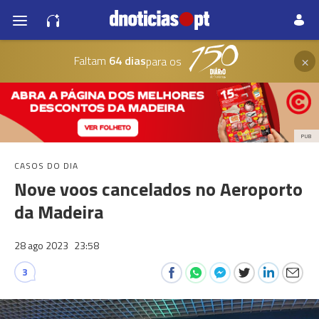
×
Faltam
64 dias
para os
PUB
CASOS DO DIA
Nove voos cancelados no Aeroporto
da Madeira
28 ago 2023
23:58
3