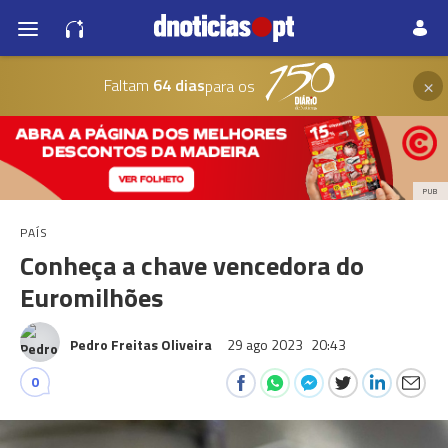
×
Faltam
64 dias
para os
PUB
PAÍS
Conheça a chave vencedora do
Euromilhões
Pedro Freitas Oliveira
29 ago 2023
20:43
0