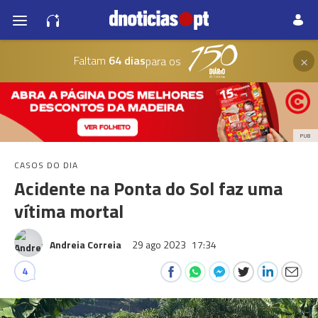
×
Faltam
64 dias
para os
PUB
CASOS DO DIA
Acidente na Ponta do Sol faz uma
vítima mortal
Andreia Correia
29 ago 2023
17:34
4