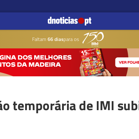
Faltam
66 dias
para os
ão temporária de IMI su