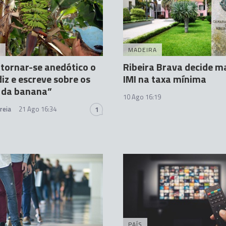
A
MADEIRA
 tornar-se anedótico o
Ribeira Brava decide m
diz e escreve sobre os
IMI na taxa mínima
 da banana”
10 Ago 16:19
reia
21 Ago 16:34
1
PAÍS