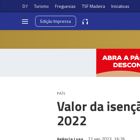
D7
Turismo
Freguesias
TSF Madeira
Iniciativas
Edição
Impressa
PAÍS
Valor da isenç
2022
Agência Lusa
22 ago 2023
16:26