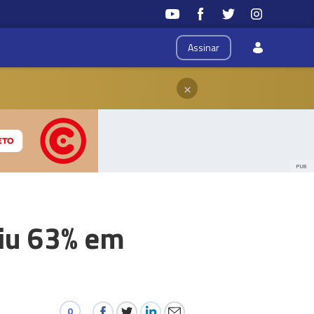
Assinar
×
PUB
biu 63% em
0