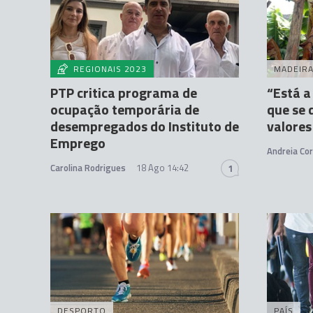
REGIONAIS 2023
MADEIR
PTP critica programa de
“Está a
ocupação temporária de
que se 
desempregados do Instituto de
valores
Emprego
Andreia Cor
Carolina Rodrigues
18 Ago 14:42
1
DESPORTO
PAÍS