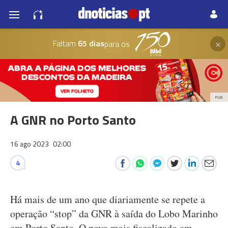
×
Faltam
65 dias
para os
PUB
A GNR no Porto Santo
16 ago 2023
02:00
4
Há mais de um ano que diariamente se repete a
operação “stop” da GNR à saída do Lobo Marinho
em Porto Santo. O povo mais fiscalizado em