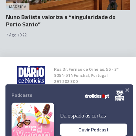
MADEIRA
Nuno Batista valoriza a “singularidade do
Porto Santo”
7 Ago 19:22
Rua Dr. Fernão de Ornelas, 56 - 3º
9054-514 Funchal, Portugal
291 202 300
×
Podcasts
Instale a nossa App
Da espada às curtas
Ouvir Podcast
Operação Stop da GNR gera revolta no Porto
© 2023 Empresa Diário de Notícias, Lda.